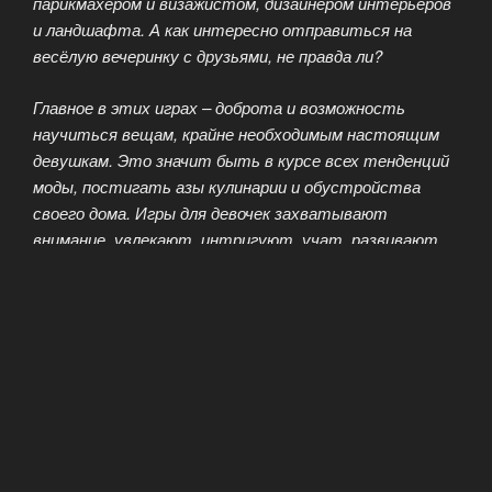
парикмахером и визажистом, дизайнером интерьеров
и ландшафта. А как интересно отправиться на
весёлую вечеринку с друзьями, не правда ли?
Главное в этих играх – доброта и возможность
научиться вещам, крайне необходимым настоящим
девушкам. Это значит быть в курсе всех тенденций
моды, постигать азы кулинарии и обустройства
своего дома. Игры для девочек захватывают
внимание, увлекают, интригуют, учат, развивают
мышление и логику…
Игры для девочек Винкс. Как вы уже догадались, они
посвящены юным феям из мультипликационного
сериала. Девочки-волшебницы, девочки-феи… Теперь
вы сами можете стать одной из них и поучиться в
Школе Волшебства.
Игры для девочек Барби. Нет на земле ни одного