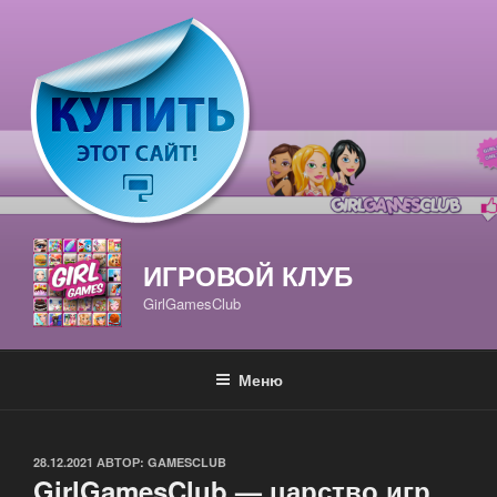
Перейти
к
содержимому
ИГРОВОЙ КЛУБ
GirlGamesClub
Меню
ОПУБЛИКОВАНО
28.12.2021
АВТОР:
GAMESCLUB
GirlGamesClub — царство игр