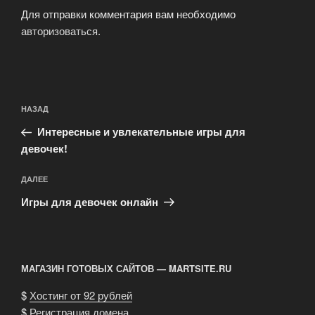
Для отправки комментария вам необходимо
авторизоваться
.
Навигация
Предыдущая
НАЗАД
по
запись:
записям
Интересные и увлекательные игры для
девочек!
Следующая
ДАЛЕЕ
запись
Игры для девочек онлайн
МАГАЗИН ГОТОВЫХ САЙТОВ — MARTSITE.RU
$
Хостинг от 92 рублей
$
Регистрация домена